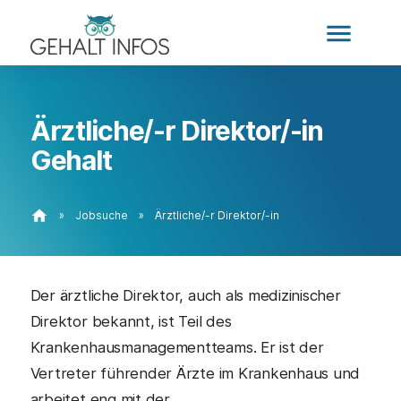
menu
Ärztliche/-r Direktor/-in
Gehalt
home
»
Jobsuche
»
Ärztliche/-r Direktor/-in
Der ärztliche Direktor, auch als medizinischer
Direktor bekannt, ist Teil des
Krankenhausmanagementteams. Er ist der
Vertreter führender Ärzte im Krankenhaus und
arbeitet eng mit der