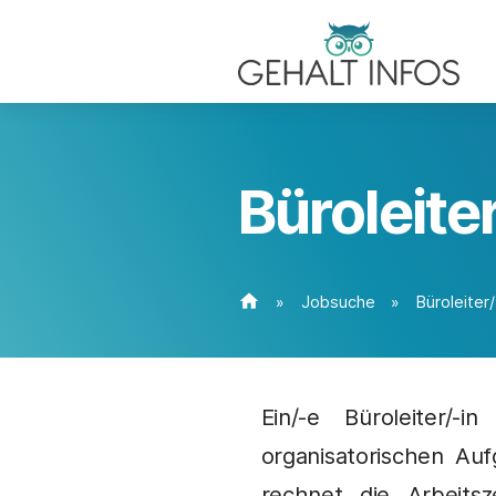
Büroleite
home
»
Jobsuche
»
Büroleiter/
Ein/-e Büroleiter/
organisatorischen Auf
rechnet die Arbeits