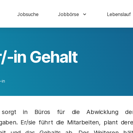
Jobsuche
Jobbörse
Lebenslauf
r/-in Gehalt
-in
-in sorgt in Büros für die Abwicklung d
gaben. Er/sie führt die Mitarbeiten, plant der
zeit und das Gehalts ab. Des Weiteren häl