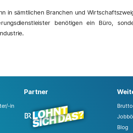
kann in sämtlichen Branchen und Wirtschaftszwei
rungsdienstleister benötigen ein Büro, son
ndustrie.
Partner
Weit
er/-in
Brutt
Jobbö
Blog