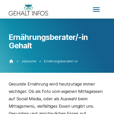
menu
Ernährungsberater/-in
Gehalt
home
»
Jobsuche
»
Ernährungsberater/-in
Gesunde Ernährung wird heutzutage immer
wichtiger. Ob als Foto vom eigenen Mittagessen
auf Social Media, oder als Auswahl beim
Mittagsmenü, vielfältiges Essen umgibt uns.
Gesunden und anschauliches Essen auf