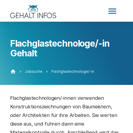
menu
Flachglastechnologe/-in
Gehalt
home
»
Jobsuche
»
Flachglastechnologe/-in
Flachglastechnologen/-innen verwenden
Konstruktionszeichnungen von Baumeistern,
oder Architekten für ihre Arbeiten. Sie werten
diese aus, und führen dann eine
Materialkontrolle durch. Anschließend wird das