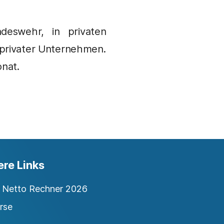
ndeswehr, in privaten
 privater Unternehmen.
onat.
ere Links
o Netto Rechner 2026
rse