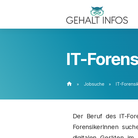
IT-Forens
home
»
Jobsuche
»
IT-Forensi
Der Beruf des IT-Fore
ForensikerInnen suc
digitalen Geräten im