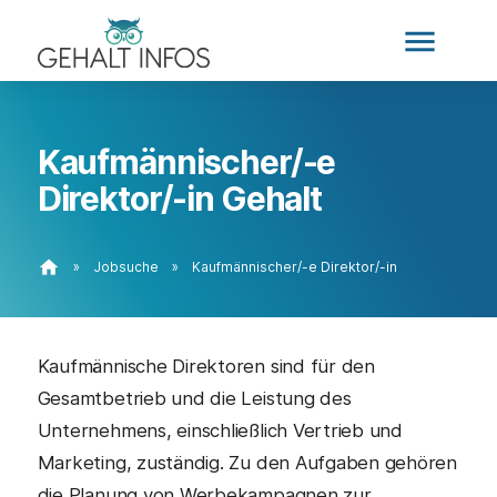
menu
Kaufmännischer/-e
Direktor/-in Gehalt
home
»
Jobsuche
»
Kaufmännischer/-e Direktor/-in
Kaufmännische Direktoren sind für den
Gesamtbetrieb und die Leistung des
Unternehmens, einschließlich Vertrieb und
Marketing, zuständig. Zu den Aufgaben gehören
die Planung von Werbekampagnen zur