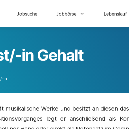
Jobsuche
Jobbörse
Lebenslauf
t/-in Gehalt
/-in
ft musikalische Werke und besitzt an diesen das
tionsvorganges legt er anschließend als Ko
onell per Hand oder direkt als Notensatz im Comp