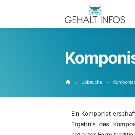
Komponis
home
»
Jobsuche
»
Komponist
Ein Komponist erschaf
Ergebnis des Komposi
notierter Form traditi