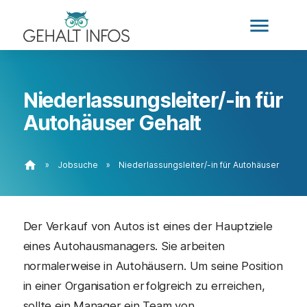
menu
Niederlassungsleiter/-in für
Autohäuser Gehalt
home
»
Jobsuche
»
Niederlassungsleiter/-in für Autohäuser
Der Verkauf von Autos ist eines der Hauptziele
eines Autohausmanagers. Sie arbeiten
normalerweise in Autohäusern. Um seine Position
in einer Organisation erfolgreich zu erreichen,
sollte ein Manager ein Team von