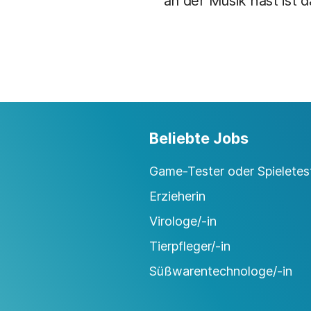
an der Musik hast ist 
Beliebte Jobs
Game-Tester oder Spieletest
Erzieherin
Virologe/-in
Tierpfleger/-in
Süßwarentechnologe/-in