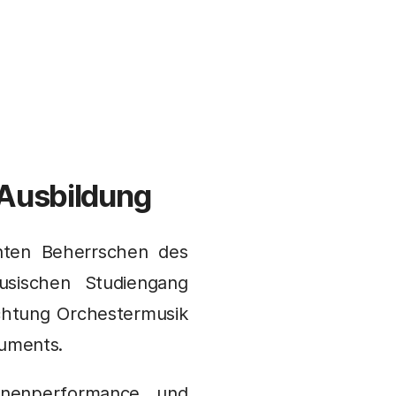
 Ausbildung
nten Beherrschen des
usischen Studiengang
ichtung Orchestermusik
ruments.
hnenperformance und