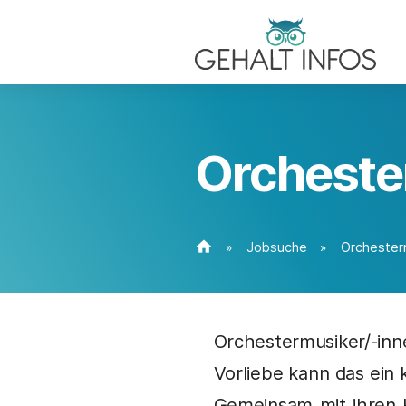
Orcheste
home
»
Jobsuche
»
Orchester
Orchestermusiker/-inn
Vorliebe kann das ein 
Gemeinsam mit ihren K