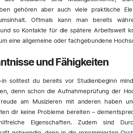
ben gehören aber auch viele praktische El
iumsinhalt. Oftmals kann man bereits währ
und so Kontakte für die spätere Arbeitswelt 
dium eine allgemeine oder fachgebundene Hochsc
ntnisse und Fähigkeiten
-in solltest du bereits vor Studienbeginn min
nen, denn schon die Aufnahmeprüfung der Ho
 Freude am Musizieren mit anderen haben u
ten dir keine Probleme bereiten – dementspre
z hilfreiche Eigenschaften. Zudem sind Du
haft notwendig, denn in die renommierten Orch