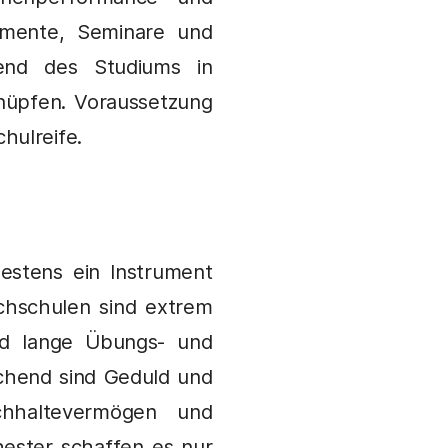
emente, Seminare und
end des Studiums in
knüpfen. Voraussetzung
hulreife.
destens ein Instrument
chschulen sind extrem
nd lange Übungs- und
chend sind Geduld und
rchhaltevermögen und
ester schaffen es nur