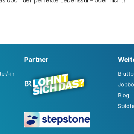
das doch der perfekte Lebensstil – oder nicht?
Partner
Weit
er/-in
Brutt
Jobbö
Blog
Städt