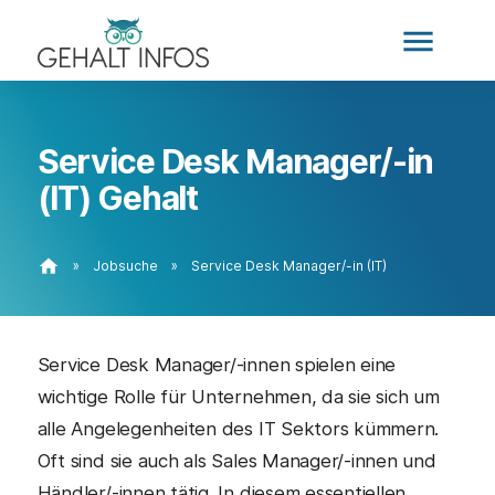
menu
Service Desk Manager/-in
(IT) Gehalt
home
»
Jobsuche
»
Service Desk Manager/-in (IT)
Service Desk Manager/-innen spielen eine
wichtige Rolle für Unternehmen, da sie sich um
alle Angelegenheiten des IT Sektors kümmern.
Oft sind sie auch als Sales Manager/-innen und
Händler/-innen tätig. In diesem essentiellen