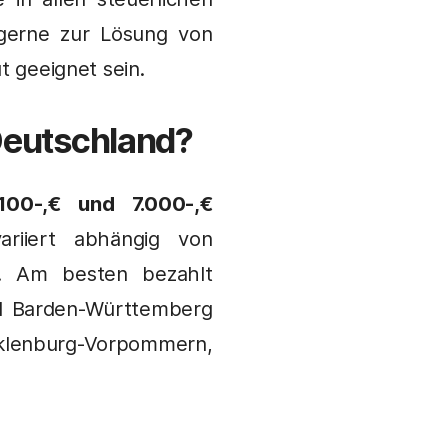
 gerne zur Lösung von
t geeignet sein.
 Deutschland?
.100-,€ und 7.000-,€
riiert abhängig von
d. Am besten bezahlt
d Barden-Württemberg
lenburg-Vorpommern,