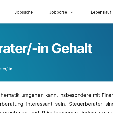
Jobsuche
Jobbörse
Lebenslauf
ater/-in Gehalt
ter/-in
hematik umgehen kann, insbesondere mit Finan
erberatung interessant sein. Steuerberater si
ternehmen und Privatpersonen, indem sie sie 