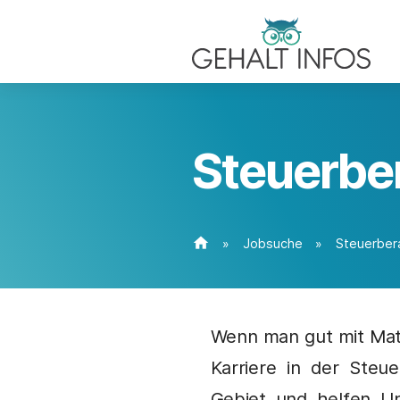
Steuerber
home
»
Jobsuche
»
Steuerbera
Wenn man gut mit Mat
Karriere in der Steu
Gebiet und helfen Un