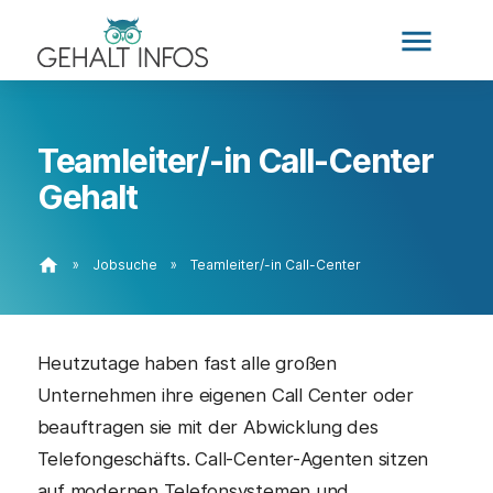
menu
Teamleiter/-in Call-Center
Gehalt
home
»
Jobsuche
»
Teamleiter/-in Call-Center
Heutzutage haben fast alle großen
Unternehmen ihre eigenen Call Center oder
beauftragen sie mit der Abwicklung des
Telefongeschäfts. Call-Center-Agenten sitzen
auf modernen Telefonsystemen und