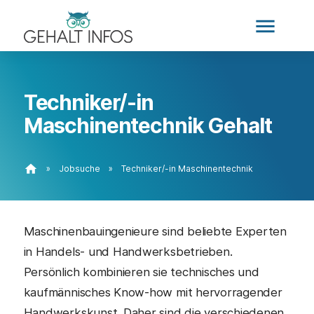
menu
Techniker/-in
Maschinentechnik Gehalt
home
»
Jobsuche
»
Techniker/-in Maschinentechnik
Maschinenbauingenieure sind beliebte Experten
in Handels- und Handwerksbetrieben.
Persönlich kombinieren sie technisches und
kaufmännisches Know-how mit hervorragender
Handwerkskunst. Daher sind die verschiedenen