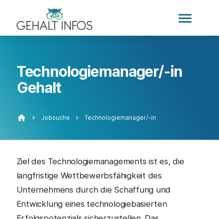
menu
Technologiemanager/-in
Gehalt
home
»
Jobsuche
»
Technologiemanager/-in
Ziel des Technologiemanagements ist es, die
langfristige Wettbewerbsfähigkeit des
Unternehmens durch die Schaffung und
Entwicklung eines technologiebasierten
Erfolgspotenzials sicherzustellen. Das