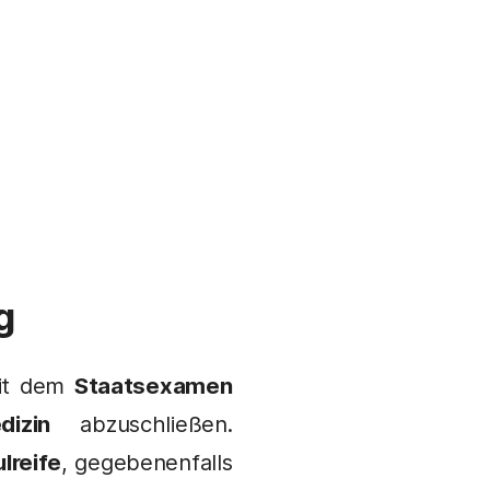
g
mit dem
Staatsexamen
izin
abzuschließen.
lreife
, gegebenenfalls