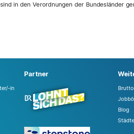
ür sind in den Verordnungen der Bundesländer ge
Partner
Weit
er/-in
Brutt
Jobbö
Blog
Städt