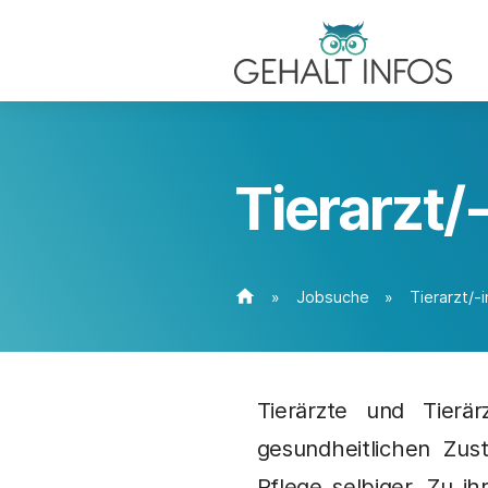
Tierarzt/
home
»
Jobsuche
»
Tierarzt/-i
Tierärzte und Tierär
gesundheitlichen Zu
Pflege selbiger. Zu 