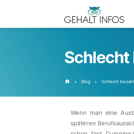
Schlecht
home
»
Blog
»
Schlecht bezah
Wenn man eine Ausbil
späteren Berufsaussi
schon fast Dumping-