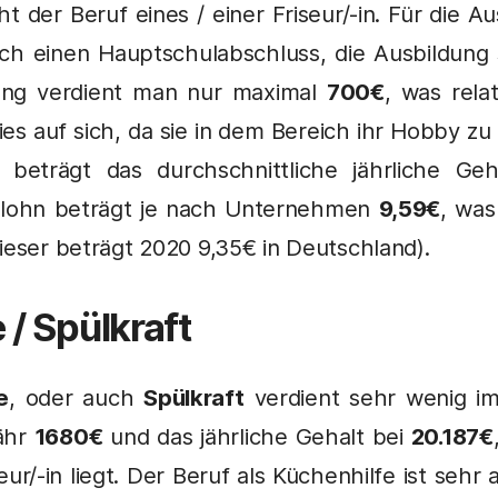
ht der Beruf eines / einer Friseur/-in. Für die 
ich einen Hauptschulabschluss, die Ausbildung 
ung verdient man nur maximal
700€
, was rela
ies auf sich, da sie in dem Bereich ihr Hobby z
beträgt das durchschnittliche jährliche Geha
nlohn beträgt je nach Unternehmen
9,59€
, was
ieser beträgt 2020 9,35€ in Deutschland).
 / Spülkraft
e
, oder auch
Spülkraft
verdient sehr wenig im
fähr
1680€
und das jährliche Gehalt bei
20.187€
eur/-in liegt. Der Beruf als Küchenhilfe ist sehr 